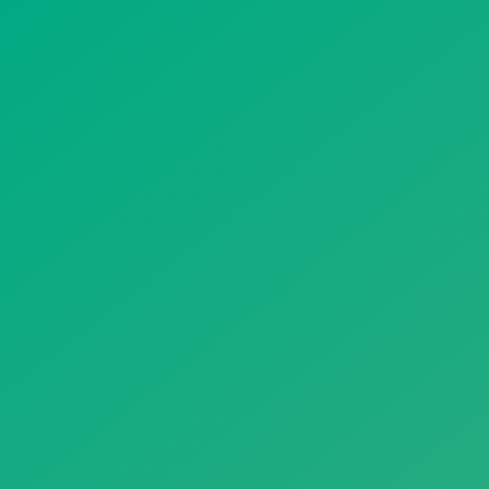
遥想公瑾当年，小乔初嫁了，雄姿英发。
羽扇纶巾，谈笑间，樯橹灰飞烟灭。
故国神游，多情应笑我，早生华发。
人生如梦，一尊还酹江月。